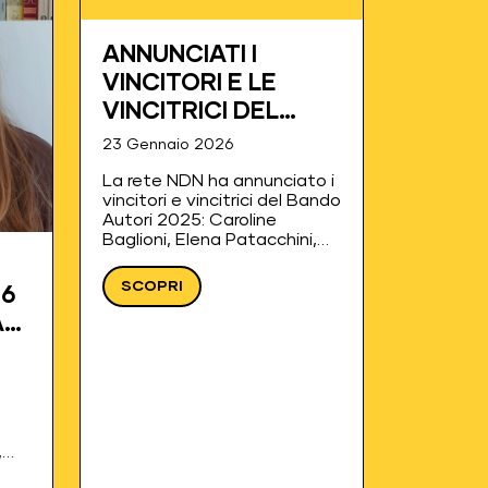
ANNUNCIATI I
VINCITORI E LE
VINCITRICI DEL
BANDO AUTORI
23 Gennaio 2026
2025
La rete NDN ha annunciato i
vincitori e vincitrici del Bando
Autori 2025: Caroline
Baglioni, Elena Patacchini,
Francesco Ferrara, Lorenzo
Garozzo, Matteo Vignati e
SCOPRI
26
Natalia Guerrieri. I tre autori
e le tre autrici vivranno due
A
residenze intensive presso
La Corte…
,
atro