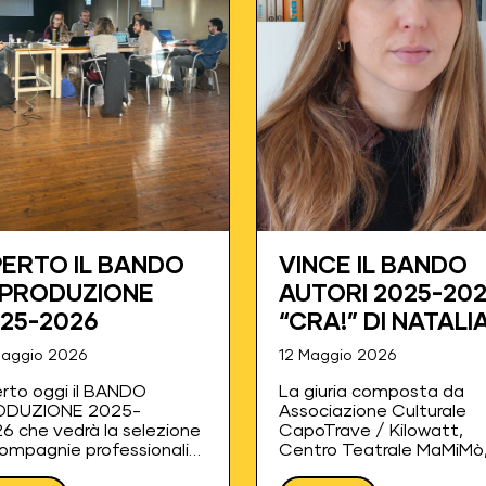
ERTO IL BANDO
VINCE IL BANDO
 PRODUZIONE
AUTORI 2025-20
25-2026
“CRA!” DI NATALI
GUERRIERI
Maggio 2026
12 Maggio 2026
rto oggi il BANDO
La giuria composta da
ODUZIONE 2025-
Associazione Culturale
6 che vedrà la selezione
CapoTrave / Kilowatt,
compagnie professionali
Centro Teatrale MaMiMò
ridicamente costituite da
Fondazione Luzzati / Te