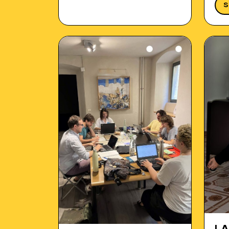
alm
S
met
vin
del
di N
par
è…