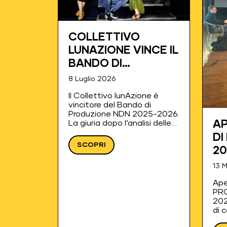
COLLETTIVO
LUNAZIONE VINCE IL
BANDO DI
PRODUZIONE NDN
8 Luglio 2026
2025-2026
Il Collettivo lunAzione è
vincitore del Bando di
Produzione NDN 2025-2026.
La giuria dopo l’analisi delle
AP
proposte produttive e
DI
progettuali ha riconosciuto
SCOPRI
20
le potenzialità del progetto
della compagnia nella
13 
creazione di uno spettacolo
con una proposta originale
Ape
nel rispetto di…
PR
202
di 
giu