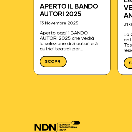
LA
APERTO IL BANDO
VE
AUTORI 2025
AN
TE
13 Novembre 2025
31 
T
Aperto oggi il BANDO
La 
AUTORI 2025 che vedrà
ant
la selezione di 3 autori e 3
Tos
autrici teatrali per
res
partecipare a un progetto di
com
accompagnamento e
nel
SCOPRI
S
interscambio finalizzato alla
Pro
stesura di altrettanti testi
è s
teatrali e alla produzione di
ant
uno di essi. Il bando offre la…
car