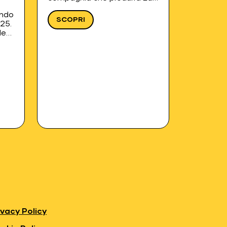
cara dei vecchi di Elvira
ando
Buonocore, testo vincitore
SCOPRI
25.
del Bando Autori 2024. Il
le
testo sarà prodotto dalla
compagnia vincitrice e sarà
distribuito all’interno dei…
ie
a
,
lità
ivacy Policy