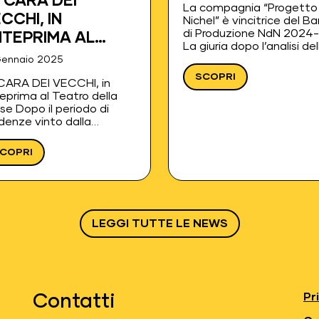
 CARA DEI
La compagnia “Progetto
CCHI, IN
Nichel” è vincitrice del B
di Produzione NdN 2024-
TEPRIMA AL
La giuria dopo l’analisi del
ATRO DELLA
proposte produttive e
Gennaio 2025
progettuali presentate e
OSSE
SCOPRI
CARA DEI VECCHI, in
colloqui con tre compagn
eprima al Teatro della
finaliste, ha selezionato l
se Dopo il periodo di
proposta di Pino Carbone
idenze vinto dalla
riconoscendo le potenzia
pagnia Progetto Nichel
del progetto…
l'ambito del Bando di
COPRI
duzione NdN 2024-2025,
tato presentato in
eprima lo spettacolo La
a dei vecchi di Pino…
LEGGI TUTTE LE NEWS
Pr
Contatti