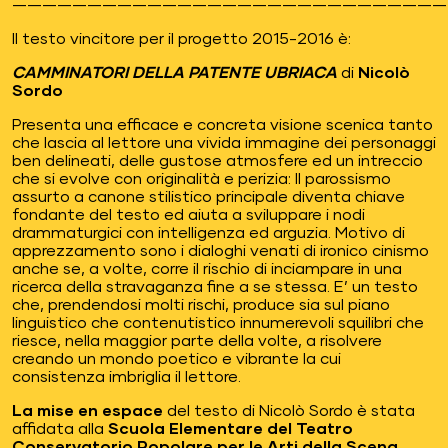
—————————————————————————————
Il testo vincitore per il progetto 2015-2016 è:
CAMMINATORI DELLA PATENTE UBRIACA
di
Nicolò
Sordo
Presenta una efficace e concreta visione scenica tanto
che lascia al lettore una vivida immagine dei personaggi
ben delineati, delle gustose atmosfere ed un intreccio
che si evolve con originalità e perizia: Il parossismo
assurto a canone stilistico principale diventa chiave
fondante del testo ed aiuta a sviluppare i nodi
drammaturgici con intelligenza ed arguzia. Motivo di
apprezzamento sono i dialoghi venati di ironico cinismo
anche se, a volte, corre il rischio di inciampare in una
ricerca della stravaganza fine a se stessa. E’ un testo
che, prendendosi molti rischi, produce sia sul piano
linguistico che contenutistico innumerevoli squilibri che
riesce, nella maggior parte della volte, a risolvere
creando un mondo poetico e vibrante la cui
consistenza imbriglia il lettore.
La mise en espace
del testo di Nicolò Sordo è stata
affidata alla
Scuola Elementare del Teatro
Conservatorio Popolare per le Arti della Scena