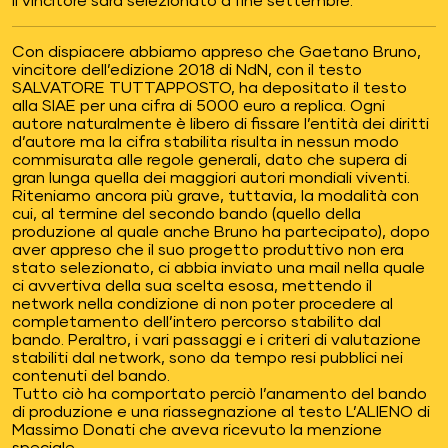
Il vincitore sarà selezionato a fine settembre.
Con dispiacere abbiamo appreso che Gaetano Bruno,
vincitore dell’edizione 2018 di NdN, con il testo
SALVATORE TUTTAPPOSTO, ha depositato il testo
alla SIAE per una cifra di 5000 euro a replica. Ogni
autore naturalmente è libero di fissare l’entità dei diritti
d’autore ma la cifra stabilita risulta in nessun modo
commisurata alle regole generali, dato che supera di
gran lunga quella dei maggiori autori mondiali viventi.
Riteniamo ancora più grave, tuttavia, la modalità con
cui, al termine del secondo bando (quello della
produzione al quale anche Bruno ha partecipato), dopo
aver appreso che il suo progetto produttivo non era
stato selezionato, ci abbia inviato una mail nella quale
ci avvertiva della sua scelta esosa, mettendo il
network nella condizione di non poter procedere al
completamento dell’intero percorso stabilito dal
bando. Peraltro, i vari passaggi e i criteri di valutazione
stabiliti dal network, sono da tempo resi pubblici nei
contenuti del bando.
Tutto ciò ha comportato perciò l’anamento del bando
di produzione e una riassegnazione al testo L’ALIENO di
Massimo Donati che aveva ricevuto la menzione
speciale.