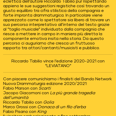
eclettica dell’autore Riccardo Tabilio pur rispettando
appieno le sue suggestioni registiche così trovando un
giusto equilibro tra cifra stilistica della compagnia e
forte impronta drammaturgica. In particolare viene
apprezzato come lo spettatore sia libero di trovare un
suo percorso interpretativo all’interno del testo grazie
al “taglio musicale” individuato dalla compagnia che
riesce a mettere in campo in maniera più diretta la
componente emotiva insita nella storia. Da questo
percorso ci auguriamo che cresca un fruttuoso
rapporto tra attori/cantanti/musicisti e pubblico.
Riccardo Tabilio vince l’edizione 2020-2021 con
“LEVIATANO”
Con piacere comunichiamo i finalisti del Bando Network
Nuova Drammaturgia edizione 2020/2021:
Fabio Marson con
Scarti
Jacopo Giacomoni con
La più grande tragedia
dell’umanità
Riccardo Tabilio con
Golia
Marco Grossi con
Cronaca di un filo d’erba
Fabio Pisano con
King