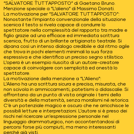
“SALVATORE TUTTAPPOSTO” di Gaetano Bruno.
Menzione speciale a “L’alieno” di Massimo Donati.
La motivazione per “SALVATORE TUTTAPPOSTO”:
Nonostante l’impianto convenzionale della situazione
scenica il testo si rivela capace di condurre lo
spettatore nella complessità del rapporto tra madre e
figlio grazie ad una efficace ed immediata scrittura
scenica, frutto di un brillante artigianato teatrale. Si
dipana così un intenso dialogo credibile e dal ritmo agile
che trova in pochi elementi minimali la sua forza
espressiva e che identifica un preciso segno stilistico.
L’opera è un esempio riuscito di un autore-creatore
capace di coinvolgere con semplicità ed onestà lo
spettatore.
La motivazione della menzione a “L’Alieno”:
L’Alieno ha una scrittura sicura e precisa, misurata, che
non scivola in ammiccamenti, patetismi o didascalie. Si
affrontano da un punto di vista originale i temi della
diversità e della maternità, senza moralismi né retorica.
C’è un potenziale magico e oscuro che ne arricchisce le
possibili letture e interpretazioni. L’autore si è preso dei
rischi nel ricercare un’espressione personale nel
linguaggio drammaturgico, non accontentandosi di
percorsi forse più compiuti, ma meno interessanti
perché già visti.