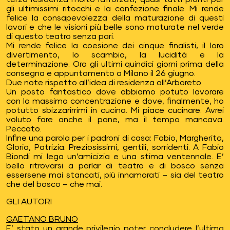
gli ultimissimi ritocchi e la confezione finale. Mi rende
felice la consapevolezza della maturazione di questi
lavori e che le visioni più belle sono maturate nel verde
di questo teatro senza pari.
Mi rende felice la coesione dei cinque finalisti, il loro
divertimento, lo scambio, la lucidità e la
determinazione. Ora gli ultimi quindici giorni prima della
consegna e appuntamento a Milano il 26 giugno.
Due note rispetto all’idea di residenza all’Arboreto.
Un posto fantastico dove abbiamo potuto lavorare
con la massima concentrazione e dove, finalmente, ho
potutto sbizzarirrimi in cucina. Mi piace cucinare. Avrei
voluto fare anche il pane, ma il tempo mancava.
Peccato.
Infine una parola per i padroni di casa: Fabio, Margherita,
Gloria, Patrizia. Preziosissimi, gentili, sorridenti. A Fabio
Biondi mi lega un’amicizia e una stima ventennale. E’
bello ritrovarsi a parlar di teatro e di bosco senza
essersene mai stancati, più innamorati – sia del teatro
che del bosco – che mai.
GLI AUTORI
GAETANO BRUNO
E’ stato un grande privilegio poter concludere l’ultima