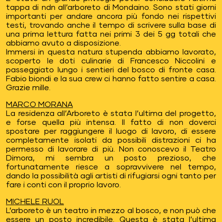
tappa di ndn all’arboreto di Mondaino. Sono stati giorni
importanti per andare ancora più fondo nei rispettivi
testi, trovando anche il tempo di scrivere sulla base di
una prima lettura fatta nei primi 3 dei 5 gg totali che
abbiamo avuto a disposizione.
Immersi in questa natura stupenda abbiamo lavorato,
scoperto le doti culinarie di Francesco Niccolini e
passeggiato lungo i sentieri del bosco di fronte casa.
Fabio biondi e la sua crew ci hanno fatto sentire a casa.
Grazie mille.
MARCO MORANA
La residenza all’Arboreto è stata l’ultima del progetto,
e forse quella più intensa. Il fatto di non doverci
spostare per raggiungere il luogo di lavoro, di essere
completamente isolati da possibili distrazioni ci ha
permesso di lavorare di più. Non conoscevo il Teatro
Dimora, mi sembra un posto prezioso, che
fortunatamente riesce a sopravvivere nel tempo,
dando la possibilità agli artisti di rifugiarsi ogni tanto per
fare i conti con il proprio lavoro.
MICHELE RUOL
L’arboreto è un teatro in mezzo al bosco, e non può che
essere un posto incredibile. Questa è stata l’ultima