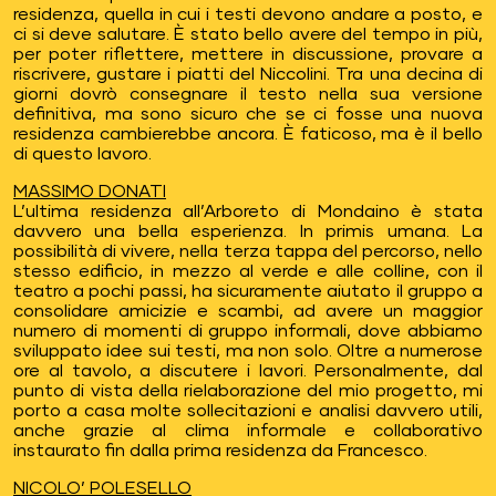
residenza, quella in cui i testi devono andare a posto, e
ci si deve salutare. È stato bello avere del tempo in più,
per poter riflettere, mettere in discussione, provare a
riscrivere, gustare i piatti del Niccolini. Tra una decina di
giorni dovrò consegnare il testo nella sua versione
definitiva, ma sono sicuro che se ci fosse una nuova
residenza cambierebbe ancora. È faticoso, ma è il bello
di questo lavoro.
MASSIMO DONATI
L’ultima residenza all’Arboreto di Mondaino è stata
davvero una bella esperienza. In primis umana. La
possibilità di vivere, nella terza tappa del percorso, nello
stesso edificio, in mezzo al verde e alle colline, con il
teatro a pochi passi, ha sicuramente aiutato il gruppo a
consolidare amicizie e scambi, ad avere un maggior
numero di momenti di gruppo informali, dove abbiamo
sviluppato idee sui testi, ma non solo. Oltre a numerose
ore al tavolo, a discutere i lavori. Personalmente, dal
punto di vista della rielaborazione del mio progetto, mi
porto a casa molte sollecitazioni e analisi davvero utili,
anche grazie al clima informale e collaborativo
instaurato fin dalla prima residenza da Francesco.
NICOLO’ POLESELLO