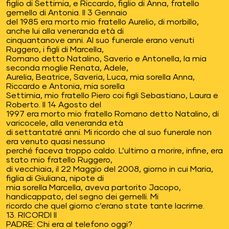
figlio di Settimia, e Riccardo, figlio di Anna, fratello
gemello di Antonia. Il 3 Gennaio
del 1985 era morto mio fratello Aurelio, di morbillo,
anche lui alla veneranda età di
cinquantanove anni. Al suo funerale erano venuti
Ruggero, i figli di Marcella,
Romano detto Natalino, Saverio e Antonella, la mia
seconda moglie Renata, Adele,
Aurelia, Beatrice, Saveria, Luca, mia sorella Anna,
Riccardo e Antonia, mia sorella
Settimia, mio fratello Piero coi figli Sebastiano, Laura e
Roberto. Il 14 Agosto del
1997 era morto mio fratello Romano detto Natalino, di
varicocele, alla veneranda età
di settantatré anni. Mi ricordo che al suo funerale non
era venuto quasi nessuno
perché faceva troppo caldo. L’ultimo a morire, infine, era
stato mio fratello Ruggero,
di vecchiaia, il 22 Maggio del 2008, giorno in cui Maria,
figlia di Giuliana, nipote di
mia sorella Marcella, aveva partorito Jacopo,
handicappato, del segno dei gemelli. Mi
ricordo che quel giorno c’erano state tante lacrime.
13. RICORDI II
PADRE: Chi era al telefono oggi?