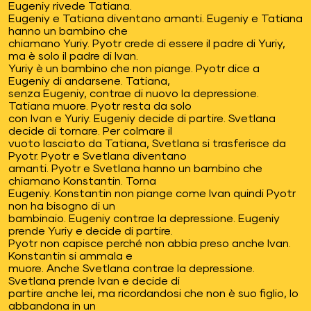
Eugeniy rivede Tatiana.
Eugeniy e Tatiana diventano amanti. Eugeniy e Tatiana
hanno un bambino che
chiamano Yuriy. Pyotr crede di essere il padre di Yuriy,
ma è solo il padre di Ivan.
Yuriy è un bambino che non piange. Pyotr dice a
Eugeniy di andarsene. Tatiana,
senza Eugeniy, contrae di nuovo la depressione.
Tatiana muore. Pyotr resta da solo
con Ivan e Yuriy. Eugeniy decide di partire. Svetlana
decide di tornare. Per colmare il
vuoto lasciato da Tatiana, Svetlana si trasferisce da
Pyotr. Pyotr e Svetlana diventano
amanti. Pyotr e Svetlana hanno un bambino che
chiamano Konstantin. Torna
Eugeniy. Konstantin non piange come Ivan quindi Pyotr
non ha bisogno di un
bambinaio. Eugeniy contrae la depressione. Eugeniy
prende Yuriy e decide di partire.
Pyotr non capisce perché non abbia preso anche Ivan.
Konstantin si ammala e
muore. Anche Svetlana contrae la depressione.
Svetlana prende Ivan e decide di
partire anche lei, ma ricordandosi che non è suo figlio, lo
abbandona in un