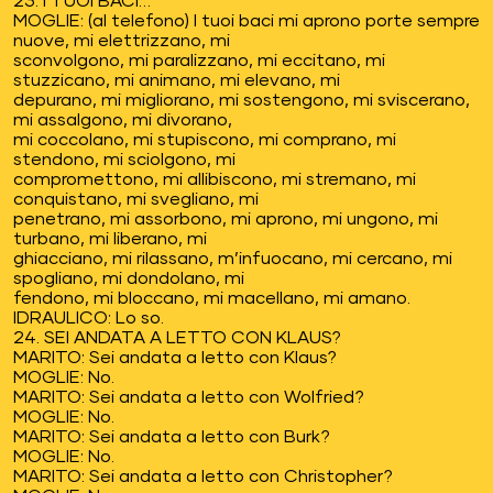
23. I TUOI BACI…
MOGLIE: (al telefono) I tuoi baci mi aprono porte sempre
nuove, mi elettrizzano, mi
sconvolgono, mi paralizzano, mi eccitano, mi
stuzzicano, mi animano, mi elevano, mi
depurano, mi migliorano, mi sostengono, mi sviscerano,
mi assalgono, mi divorano,
mi coccolano, mi stupiscono, mi comprano, mi
stendono, mi sciolgono, mi
compromettono, mi allibiscono, mi stremano, mi
conquistano, mi svegliano, mi
penetrano, mi assorbono, mi aprono, mi ungono, mi
turbano, mi liberano, mi
ghiacciano, mi rilassano, m’infuocano, mi cercano, mi
spogliano, mi dondolano, mi
fendono, mi bloccano, mi macellano, mi amano.
IDRAULICO: Lo so.
24. SEI ANDATA A LETTO CON KLAUS?
MARITO: Sei andata a letto con Klaus?
MOGLIE: No.
MARITO: Sei andata a letto con Wolfried?
MOGLIE: No.
MARITO: Sei andata a letto con Burk?
MOGLIE: No.
MARITO: Sei andata a letto con Christopher?