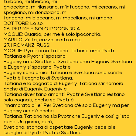
turbano, mi liberano, mi
ghiacciano, mi rilassano, m’infuocano, mi cercano, mi
spogliano, mi dondolano, mi
fendono, mi bloccano, mi macellano, mi amano.
DOTTORE: Lo so.
26. PER ME È SOLO IPOCONDRIA
MOGLIE: Guarda, per me è solo ipocondria.
MARITO: Zitta, cazzo, io sto male.
27. I ROMANZI RUSSI
MOGLIE: Pyotr ama Tatiana. Tatiana ama Pyotr.
Tatiana e Pyotr si sposano.
Eugeniy ama Svetlana. Svetlana ama Eugeniy. Svetlana
e Eugeniy si sposano. Pyotr e
Eugeniy sono amici. Tatiana e Svetlana sono sorelle.
Pyotr è il cognato di Svetlana.
Tatiana è la cognata di Eugeniy. Tatiana s’innamora
anche di Eugeniy. Eugeniy e
Tatiana diventano amanti. Pyotr e Svetlana restano
solo cognati, anche se Pyotr è
innamorato di lei. Per Svetlana c’è solo Eugeniy ma per
Eugeniy ora c’è anche
Tatiana. Tatiana ha sia Pyotr che Eugeniy e così gli sta
bene. Un giorno, però,
Svetlana, stanca di aspettare Eugeniy, cede alle
lusinghe di Pyotr. Pyotr e Svetlana