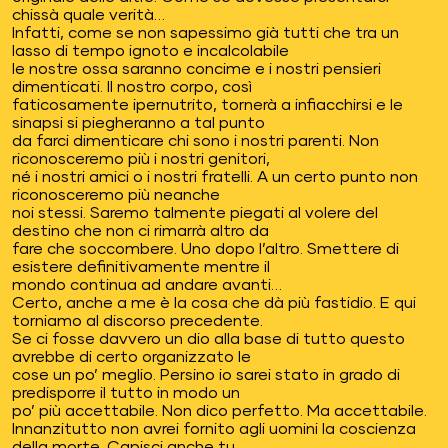
chissà quale verità…
Infatti, come se non sapessimo già tutti che tra un
lasso di tempo ignoto e incalcolabile
le nostre ossa saranno concime e i nostri pensieri
dimenticati. Il nostro corpo, così
faticosamente ipernutrito, tornerà a infiacchirsi e le
sinapsi si piegheranno a tal punto
da farci dimenticare chi sono i nostri parenti. Non
riconosceremo più i nostri genitori,
né i nostri amici o i nostri fratelli. A un certo punto non
riconosceremo più neanche
noi stessi. Saremo talmente piegati al volere del
destino che non ci rimarrà altro da
fare che soccombere. Uno dopo l’altro. Smettere di
esistere definitivamente mentre il
mondo continua ad andare avanti…
Certo, anche a me è la cosa che dà più fastidio. E qui
torniamo al discorso precedente.
Se ci fosse davvero un dio alla base di tutto questo
avrebbe di certo organizzato le
cose un po’ meglio. Persino io sarei stato in grado di
predisporre il tutto in modo un
po’ più accettabile. Non dico perfetto. Ma accettabile.
Innanzitutto non avrei fornito agli uomini la coscienza
della morte. Capisci anche tu