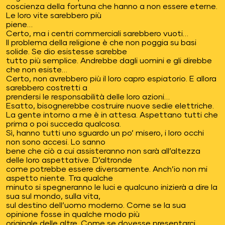
coscienza della fortuna che hanno a non essere eterne.
Le loro vite sarebbero più
piene…
Certo, ma i centri commerciali sarebbero vuoti…
Il problema della religione è che non poggia su basi
solide. Se dio esistesse sarebbe
tutto più semplice. Andrebbe dagli uomini e gli direbbe
che non esiste…
Certo, non avrebbero più il loro capro espiatorio. E allora
sarebbero costretti a
prendersi le responsabilità delle loro azioni…
Esatto, bisognerebbe costruire nuove sedie elettriche.
La gente intorno a me è in attesa. Aspettano tutti che
prima o poi succeda qualcosa.
Sì, hanno tutti uno sguardo un po’ misero, i loro occhi
non sono accesi. Lo sanno
bene che ciò a cui assisteranno non sarà all’altezza
delle loro aspettative. D’altronde
come potrebbe essere diversamente. Anch’io non mi
aspetto niente. Tra qualche
minuto si spegneranno le luci e qualcuno inizierà a dire la
sua sul mondo, sulla vita,
sul destino dell’uomo moderno. Come se la sua
opinione fosse in qualche modo più
originale delle altre. Come se dovesse presentarci