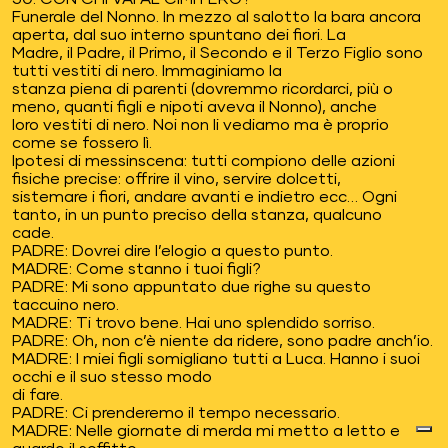
Funerale del Nonno. In mezzo al salotto la bara ancora
aperta, dal suo interno spuntano dei fiori. La
Madre, il Padre, il Primo, il Secondo e il Terzo Figlio sono
tutti vestiti di nero. Immaginiamo la
stanza piena di parenti (dovremmo ricordarci, più o
meno, quanti figli e nipoti aveva il Nonno), anche
loro vestiti di nero. Noi non li vediamo ma è proprio
come se fossero lì.
Ipotesi di messinscena: tutti compiono delle azioni
fisiche precise: offrire il vino, servire dolcetti,
sistemare i fiori, andare avanti e indietro ecc… Ogni
tanto, in un punto preciso della stanza, qualcuno
cade.
PADRE: Dovrei dire l’elogio a questo punto.
MADRE: Come stanno i tuoi figli?
PADRE: Mi sono appuntato due righe su questo
taccuino nero.
MADRE: Ti trovo bene. Hai uno splendido sorriso.
PADRE: Oh, non c’è niente da ridere, sono padre anch’io.
MADRE: I miei figli somigliano tutti a Luca. Hanno i suoi
occhi e il suo stesso modo
di fare.
PADRE: Ci prenderemo il tempo necessario.
MADRE: Nelle giornate di merda mi metto a letto e