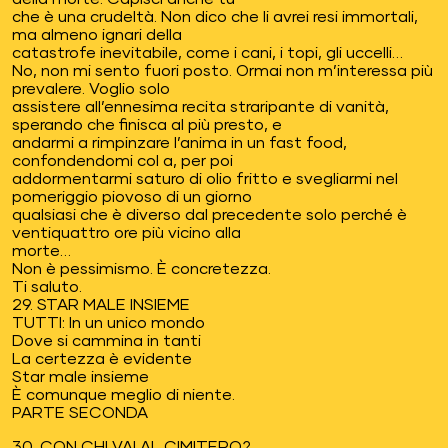
che è una crudeltà. Non dico che li avrei resi immortali,
ma almeno ignari della
catastrofe inevitabile, come i cani, i topi, gli uccelli…
No, non mi sento fuori posto. Ormai non m’interessa più
prevalere. Voglio solo
assistere all’ennesima recita straripante di vanità,
sperando che finisca al più presto, e
andarmi a rimpinzare l’anima in un fast food,
confondendomi col a, per poi
addormentarmi saturo di olio fritto e svegliarmi nel
pomeriggio piovoso di un giorno
qualsiasi che è diverso dal precedente solo perché è
ventiquattro ore più vicino alla
morte…
Non è pessimismo. È concretezza.
Ti saluto.
29. STAR MALE INSIEME
TUTTI: In un unico mondo
Dove si cammina in tanti
La certezza è evidente
Star male insieme
È comunque meglio di niente.
PARTE SECONDA
30. CON CHI VAI AL CIMITERO?