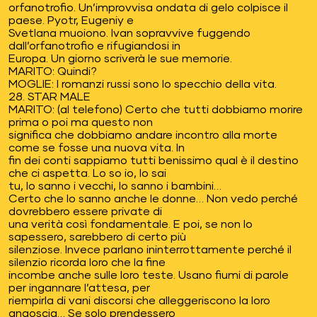
orfanotrofio. Un’improvvisa ondata di gelo colpisce il
paese. Pyotr, Eugeniy e
Svetlana muoiono. Ivan sopravvive fuggendo
dall’orfanotrofio e rifugiandosi in
Europa. Un giorno scriverà le sue memorie.
MARITO: Quindi?
MOGLIE: I romanzi russi sono lo specchio della vita.
28. STAR MALE
MARITO: (al telefono) Certo che tutti dobbiamo morire
prima o poi ma questo non
significa che dobbiamo andare incontro alla morte
come se fosse una nuova vita. In
fin dei conti sappiamo tutti benissimo qual è il destino
che ci aspetta. Lo so io, lo sai
tu, lo sanno i vecchi, lo sanno i bambini…
Certo che lo sanno anche le donne… Non vedo perché
dovrebbero essere private di
una verità così fondamentale. E poi, se non lo
sapessero, sarebbero di certo più
silenziose. Invece parlano ininterrottamente perché il
silenzio ricorda loro che la fine
incombe anche sulle loro teste. Usano fiumi di parole
per ingannare l’attesa, per
riempirla di vani discorsi che alleggeriscono la loro
angoscia… Se solo prendessero