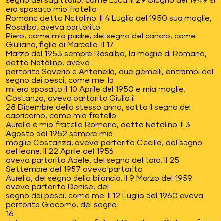
segno del sagittario, come Luca. Il 29 Giugno del 1949 si
era sposato mio fratello
Romano detto Natalino. Il 4 Luglio del 1950 sua moglie,
Rosalba, aveva partorito
Piero, come mio padre, del segno del cancro, come
Giuliana, figlia di Marcella. Il 17
Marzo del 1953 sempre Rosalba, la moglie di Romano,
detto Natalino, aveva
partorito Saverio e Antonella, due gemelli, entrambi del
segno dei pesci, come me. Io
mi ero sposato il 10 Aprile del 1950 e mia moglie,
Costanza, aveva partorito Giulio il
28 Dicembre dello stesso anno, sotto il segno del
capricorno, come mio fratello
Aurelio e mio fratello Romano, detto Natalino. Il 3
Agosto del 1952 sempre mia
moglie Costanza, aveva partorito Cecilia, del segno
del leone. Il 22 Aprile del 1956
aveva partorito Adele, del segno del toro. Il 25
Settembre del 1957 aveva partorito
Aurelia, del segno della bilancia. Il 9 Marzo del 1959
aveva partorito Denise, del
segno dei pesci, come me. Il 12 Luglio del 1960 aveva
partorito Giacomo, del segno
16