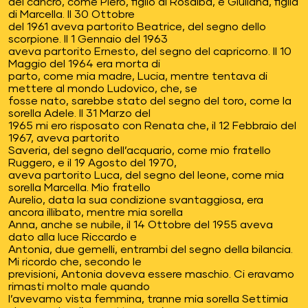
del cancro, come Piero, figlio di Rosalba, e Giuliana, figlia
di Marcella. Il 30 Ottobre
del 1961 aveva partorito Beatrice, del segno dello
scorpione. Il 1 Gennaio del 1963
aveva partorito Ernesto, del segno del capricorno. Il 10
Maggio del 1964 era morta di
parto, come mia madre, Lucia, mentre tentava di
mettere al mondo Ludovico, che, se
fosse nato, sarebbe stato del segno del toro, come la
sorella Adele. Il 31 Marzo del
1965 mi ero risposato con Renata che, il 12 Febbraio del
1967, aveva partorito
Saveria, del segno dell’acquario, come mio fratello
Ruggero, e il 19 Agosto del 1970,
aveva partorito Luca, del segno del leone, come mia
sorella Marcella. Mio fratello
Aurelio, data la sua condizione svantaggiosa, era
ancora illibato, mentre mia sorella
Anna, anche se nubile, il 14 Ottobre del 1955 aveva
dato alla luce Riccardo e
Antonia, due gemelli, entrambi del segno della bilancia.
Mi ricordo che, secondo le
previsioni, Antonia doveva essere maschio. Ci eravamo
rimasti molto male quando
l’avevamo vista femmina, tranne mia sorella Settimia