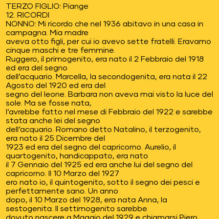
TERZO FIGLIO: Piange
12. RICORDI
NONNO: Mi ricordo che nel 1936 abitavo in una casa in
campagna. Mia madre
aveva otto figli, per cui io avevo sette fratelli. Eravamo
cinque maschi e tre femmine.
Ruggero, il primogenito, era nato il 2 Febbraio del 1918
ed era del segno
dell’acquario. Marcella, la secondogenita, era nata il 22
Agosto del 1920 ed era del
segno del leone. Barbara non aveva mai visto la luce del
sole. Ma se fosse nata,
l’avrebbe fatto nel mese di Febbraio del 1922 e sarebbe
stata anche lei del segno
dell’acquario. Romano detto Natalino, il terzogenito,
era nato il 25 Dicembre del
1923 ed era del segno del capricorno. Aurelio, il
quartogenito, handicappato, era nato
il 7 Gennaio del 1925 ed era anche lui del segno del
capricorno. Il 10 Marzo del 1927
ero nato io, il quintogenito, sotto il segno dei pesci e
perfettamente sano. Un anno
dopo, il 10 Marzo del 1928, era nata Anna, la
sestogenita. Il settimogenito sarebbe
dovuto nascere a Maggio del 1929 e chiamarsi Piero,