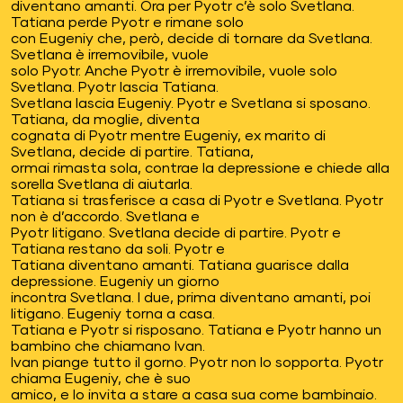
diventano amanti. Ora per Pyotr c’è solo Svetlana.
Tatiana perde Pyotr e rimane solo
con Eugeniy che, però, decide di tornare da Svetlana.
Svetlana è irremovibile, vuole
solo Pyotr. Anche Pyotr è irremovibile, vuole solo
Svetlana. Pyotr lascia Tatiana.
Svetlana lascia Eugeniy. Pyotr e Svetlana si sposano.
Tatiana, da moglie, diventa
cognata di Pyotr mentre Eugeniy, ex marito di
Svetlana, decide di partire. Tatiana,
ormai rimasta sola, contrae la depressione e chiede alla
sorella Svetlana di aiutarla.
Tatiana si trasferisce a casa di Pyotr e Svetlana. Pyotr
non è d’accordo. Svetlana e
Pyotr litigano. Svetlana decide di partire. Pyotr e
Tatiana restano da soli. Pyotr e
Tatiana diventano amanti. Tatiana guarisce dalla
depressione. Eugeniy un giorno
incontra Svetlana. I due, prima diventano amanti, poi
litigano. Eugeniy torna a casa.
Tatiana e Pyotr si risposano. Tatiana e Pyotr hanno un
bambino che chiamano Ivan.
Ivan piange tutto il gorno. Pyotr non lo sopporta. Pyotr
chiama Eugeniy, che è suo
amico, e lo invita a stare a casa sua come bambinaio.