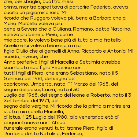
che, per sbaglio, quattro mesi
prima, mentre aspettava di partorire Federico, aveva
cucito un pigiamino rosa. Mi
ricordo che Ruggero voleva più bene a Barbara che a
Mario. Marcella voleva più
bene a Severa che a Giuliana. Romano, detto Natalino,
voleva più bene a Piero, come
mio padre. Io volevo bene più di tutti a mio fratello
Aurelio e lui voleva bene sia a mio
figlio Giulio che ai gemelli di Anna, Riccardo e Antonia. Mi
ricordo, invece, che
Anna preferiva i figli di Marcella e Settimia avrebbe
scambiato suo figlio Federico con
tutti i figli di Piero, che erano Sebastiano, nato il 5
Gennaio del 1961, del segno del
capricorno, Umberto, nato l’11 Marzo del 1965, del
segno dei pesci, Laura, nata il 30
Luglio del 1968, del segno del leone e Roberto, nato il 3
Settembre del 1971, del
segno della vergine. Mi ricordo che la prima a morire era
stata mia sorella Marcella,
di ictus, il 25 Luglio del 1980, alla veneranda età di
cinquantanove anni. Al suo
funerale erano venuti tutti tranne Piero, figlio di
Romano detto Natalino, Federico,