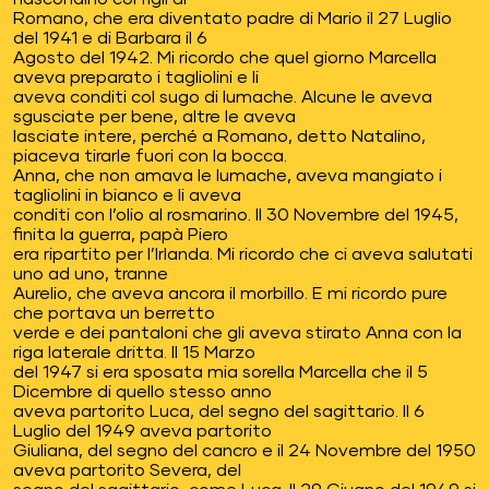
Romano, che era diventato padre di Mario il 27 Luglio
del 1941 e di Barbara il 6
Agosto del 1942. Mi ricordo che quel giorno Marcella
aveva preparato i tagliolini e li
aveva conditi col sugo di lumache. Alcune le aveva
sgusciate per bene, altre le aveva
lasciate intere, perché a Romano, detto Natalino,
piaceva tirarle fuori con la bocca.
Anna, che non amava le lumache, aveva mangiato i
tagliolini in bianco e li aveva
conditi con l’olio al rosmarino. Il 30 Novembre del 1945,
finita la guerra, papà Piero
era ripartito per l’Irlanda. Mi ricordo che ci aveva salutati
uno ad uno, tranne
Aurelio, che aveva ancora il morbillo. E mi ricordo pure
che portava un berretto
verde e dei pantaloni che gli aveva stirato Anna con la
riga laterale dritta. Il 15 Marzo
del 1947 si era sposata mia sorella Marcella che il 5
Dicembre di quello stesso anno
aveva partorito Luca, del segno del sagittario. Il 6
Luglio del 1949 aveva partorito
Giuliana, del segno del cancro e il 24 Novembre del 1950
aveva partorito Severa, del