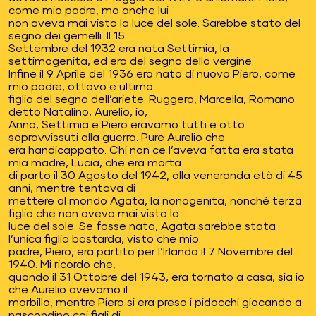
come mio padre, ma anche lui
non aveva mai visto la luce del sole. Sarebbe stato del
segno dei gemelli. Il 15
Settembre del 1932 era nata Settimia, la
settimogenita, ed era del segno della vergine.
Infine il 9 Aprile del 1936 era nato di nuovo Piero, come
mio padre, ottavo e ultimo
figlio del segno dell’ariete. Ruggero, Marcella, Romano
detto Natalino, Aurelio, io,
Anna, Settimia e Piero eravamo tutti e otto
sopravvissuti alla guerra. Pure Aurelio che
era handicappato. Chi non ce l’aveva fatta era stata
mia madre, Lucia, che era morta
di parto il 30 Agosto del 1942, alla veneranda età di 45
anni, mentre tentava di
mettere al mondo Agata, la nonogenita, nonché terza
figlia che non aveva mai visto la
luce del sole. Se fosse nata, Agata sarebbe stata
l’unica figlia bastarda, visto che mio
padre, Piero, era partito per l’Irlanda il 7 Novembre del
1940. Mi ricordo che,
quando il 31 Ottobre del 1943, era tornato a casa, sia io
che Aurelio avevamo il
morbillo, mentre Piero si era preso i pidocchi giocando a
nascondino coi figli di