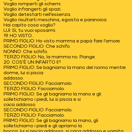
Voglio romperti gli schemi.
Voglio infrangerti gli spazi.
Voglio detestarti nell’essenza.
Voglio risultarti meschina, egoista e paranoica.
Hai capito cosa voglio?
LUI: Sì, tu vuoi sposarmi.
19. HO VISTO…
PRIMO FIGLIO: Ho visto mamma e papà fare l’amore.
SECONDO FIGLIO: Che schifo.
NONNO: Che schifo.
TERZO FIGLIO: No, la mamma no. Piange.
20. COS’È UN INFARTO II?
PRIMO FIGLIO: Se bagniamo la mano del nonno mentre
dorme, lui si piscia
addosso.
SECONDO FIGLIO: Facciamolo.
TERZO FIGLIO: Facciamolo.
PRIMO FIGLIO: Se gli bagniamo la mano e gli
solletichiamo i piedi, lui si piscia e si
caca addosso.
SECONDO FIGLIO: Facciamolo.
TERZO FIGLIO: Facciamolo.
PRIMO FIGLIO: Se gli bagniamo la mano, gli
solletichiamo i piedi e gli apriamo la
bocca, lui si piscia addosso, si caca addosso e vomita