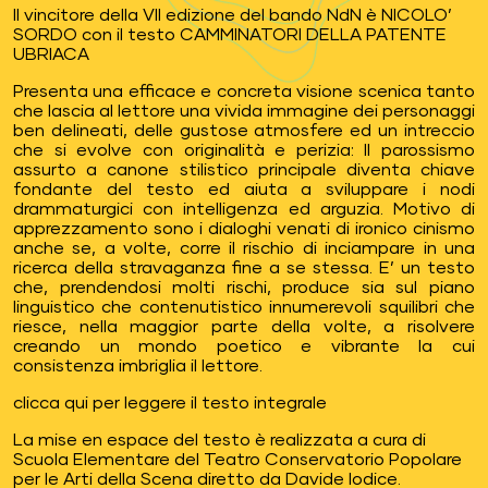
Il vincitore della VII edizione del bando NdN è NICOLO’
SORDO con il testo CAMMINATORI DELLA PATENTE
UBRIACA
Presenta una efficace e concreta visione scenica tanto
che lascia al lettore una vivida immagine dei personaggi
ben delineati, delle gustose atmosfere ed un intreccio
che si evolve con originalità e perizia: Il parossismo
assurto a canone stilistico principale diventa chiave
fondante del testo ed aiuta a sviluppare i nodi
drammaturgici con intelligenza ed arguzia. Motivo di
apprezzamento sono i dialoghi venati di ironico cinismo
anche se, a volte, corre il rischio di inciampare in una
ricerca della stravaganza fine a se stessa. E’ un testo
che, prendendosi molti rischi, produce sia sul piano
linguistico che contenutistico innumerevoli squilibri che
riesce, nella maggior parte della volte, a risolvere
creando un mondo poetico e vibrante la cui
consistenza imbriglia il lettore.
clicca qui per leggere il testo integrale
La mise en espace del testo è realizzata a cura di
Scuola Elementare del Teatro Conservatorio Popolare
per le Arti della Scena diretto da Davide Iodice.