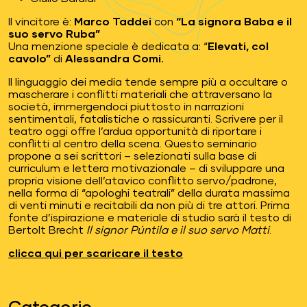
Il vincitore è:
Marco Taddei
con
“La signora Baba e il
suo servo Ruba”
Una menzione speciale è dedicata a: “
Elevati, col
cavolo”
di
Alessandra Comi.
Il linguaggio dei media tende sempre più a occultare o
mascherare i conflitti materiali che attraversano la
società, immergendoci piuttosto in narrazioni
sentimentali, fatalistiche o rassicuranti. Scrivere per il
teatro oggi offre l’ardua opportunità di riportare i
conflitti al centro della scena. Questo seminario
propone a sei scrittori – selezionati sulla base di
curriculum e lettera motivazionale – di sviluppare una
propria visione dell’atavico conflitto servo/padrone,
nella forma di “apologhi teatrali” della durata massima
di venti minuti e recitabili da non più di tre attori. Prima
fonte d’ispirazione e materiale di studio sarà il testo di
Bertolt Brecht
Il signor Púntila e il suo servo Matti
.
clicca qui per scaricare il testo