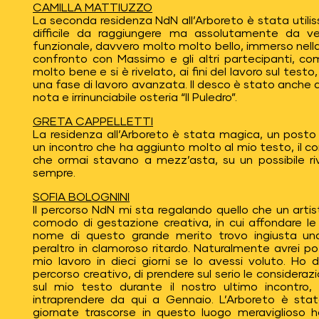
CAMILLA MATTIUZZO
La seconda residenza NdN all’Arboreto è stata utilissim
difficile da raggiungere ma assolutamente da v
funzionale, davvero molto molto bello, immerso nella n
confronto con Massimo e gli altri partecipanti, c
molto bene e si è rivelato, ai fini del lavoro sul tes
una fase di lavoro avanzata. Il desco è stato anche
nota e irrinunciabile osteria “Il Puledro”.
GRETA CAPPELLETTI
La residenza all’Arboreto è stata magica, un post
un incontro che ha aggiunto molto al mio testo, il c
che ormai stavano a mezz’asta, su un possibile riv
sempre.
SOFIA BOLOGNINI
Il percorso NdN mi sta regalando quello che un art
comodo di gestazione creativa, in cui affondare le ra
nome di questo grande merito trovo ingiusta u
peraltro in clamoroso ritardo. Naturalmente avrei 
mio lavoro in dieci giorni se lo avessi voluto. Ho 
percorso creativo, di prendere sul serio le considera
sul mio testo durante il nostro ultimo incontro,
intraprendere da qui a Gennaio. L’Arboreto è sta
giornate trascorse in questo luogo meraviglioso h