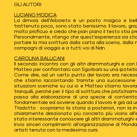
GLI AUTORI
LUCIANO MODICA
La dimora dell’Arboreto è un posto magico e bel
trattenuto poco, sono stato benissimo. Il lavoro, grazie
molto proficuo e credo che pian piano il testo stia 
Personalmente, ritengo che quest’esperienza sia stia 
portare la mia scrittura dalla carta alla scena, dalla 
compagni di viaggio e a tutti voi di Ndn.
CAROLINA BALUCANI
Il secondo incontro con gli altri drammaturghi e co
Matteo per confrontarci con Sgorbani su una ipotetic
Come dire, ad un certo punto del lavoro era necessa
che stiamo raccontando tramite una successione di
situazioni sceniche su cui io e Matteo stiamo lavora
tranquilli, perché per il tipo di scrittura che pratichi
passa alla elaborazione di una specie di contenit
fondamentale ed avviene quando il lavoro è già ad 
Tradotto : scopriamo la storia a posteriori, non la in
chiaramente direzionato più concreto più vicino all
stato interessante conoscere gli altri drammaturghi 
Invio sinceri complimenti all’organizzazione di Mon
artisti tenuta con la medesima cura.