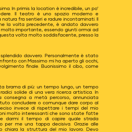
a. In primis la location è incredibile, un po’
edere. Il teatro è uno spazio moderno e
atura fra sentieri e radure incontaminati. Il
ome la volta precedente, è andato davvero
to, molto importante, essendo giunti ormai ad
 questa volta molto soddisfacente, presso la
o splendido davvero. Personalmente è stato
onfronto con Massimo mi ha aperto gli occhi,
olgimento finale. Buonissimo il cibo, come
ista brama di più: un tempo lungo, un tempo
dici solide di una vera ricerca artistica. In
na consegna a metà percorso, annunciata
potuto concludere o comunque dare corpo al
deciso invece di rispettare i tempi del mio
zioni molto interessanti che sono state fatte
 e darmi il tempo di capire quale strada
to per me una tappa decisiva. Grazie alle
o chiara la struttura del mio lavoro. Devo