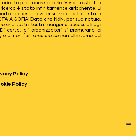
 adatta per concretizzarlo. Vivere a stretto
icerca è stato infinitamente arricchente. Li
pporto di considerazioni sul mio testo è stato
STA A SOFIA: Dato che NdN, per sua natura,
o che tutti i testi rimangono accessibili agli
i certo, gli organizzatori si premurano di
e di non farli circolare se non all’interno del
ivacy Policy
okie Policy