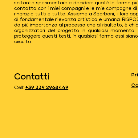
soltanto sperimentare e decidere qual è la forma più
contatto con i miei compagni e le mie compagne di r
ringrazio tutti e tutte. Assieme a Sgorbani, il loro a
di fondamentale rilevanza artistica e umana. RISPO
da più importanza al processo che al risultato, è chiar
organizzatori del progetto in qualsiasi momento. D
proteggere questi testi, in qualsiasi forma essi siano, 
circuito.
Pr
Contatti
Co
Cell:
+39 339 2968449