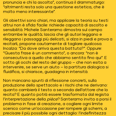
pronuncia e chi la ascolta”, continua il drammaturgo:
“altrimenti resta solo una questione estetica, che è
molto meno interessante”.
Gli obiettivi sono chiari, ma applicare la teoria su testi
altrui non è sfida facile: richiede capacità di ascolto e
sensibilità. Michele Santeramo dimostra sul campo
entrambe le qualità; lascia che gli autori leggano e
rileggano i passaggi più delicati, si alza in piedi e prova a
recitarli, propone cautamente di tagliare qualcosa.
Incalza: “Da dove arriva questa battuta?”. Oppure:
“Questa frase è un commento”, o ancora: “non è
consecutiva a quello che abbiamo sentito fino qui”. E
sotto gli occhi del resto del gruppo – che non esita a
intervenire, se serve un aiuto – la partitura dialogica si
fluidifica, si chiarisce, guadagna in intensità.
Non mancano spunti di riflessione concreti, sulla
produzione dello spettacolo e i rischi che ne derivano:
quanto cambierà il testo a seconda dell’attore che lo
recita? E quanto potrà essere trasformata dal regista
l’interpretazione della
pièce
? Santeramo invita a porsi il
problema in fase di creazione, a cogliere ogni limite
scenico come un’occasione per rompere gli schemi, a
precisare il più possibile ogni dettaglio: l’indefinitezza