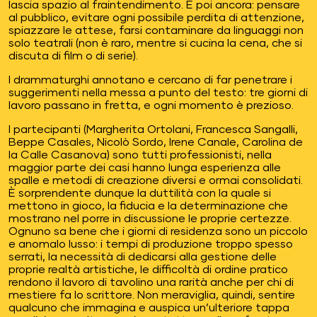
lascia spazio al fraintendimento. E poi ancora: pensare
al pubblico, evitare ogni possibile perdita di attenzione,
spiazzare le attese, farsi contaminare da linguaggi non
solo teatrali (non è raro, mentre si cucina la cena, che si
discuta di film o di serie).
I drammaturghi annotano e cercano di far penetrare i
suggerimenti nella messa a punto del testo: tre giorni di
lavoro passano in fretta, e ogni momento è prezioso.
I partecipanti (Margherita Ortolani, Francesca Sangalli,
Beppe Casales, Nicolò Sordo, Irene Canale, Carolina de
la Calle Casanova) sono tutti professionisti, nella
maggior parte dei casi hanno lunga esperienza alle
spalle e metodi di creazione diversi e ormai consolidati.
È sorprendente dunque la duttilità con la quale si
mettono in gioco, la fiducia e la determinazione che
mostrano nel porre in discussione le proprie certezze.
Ognuno sa bene che i giorni di residenza sono un piccolo
e anomalo lusso: i tempi di produzione troppo spesso
serrati, la necessità di dedicarsi alla gestione delle
proprie realtà artistiche, le difficoltà di ordine pratico
rendono il lavoro di tavolino una rarità anche per chi di
mestiere fa lo scrittore. Non meraviglia, quindi, sentire
qualcuno che immagina e auspica un’ulteriore tappa