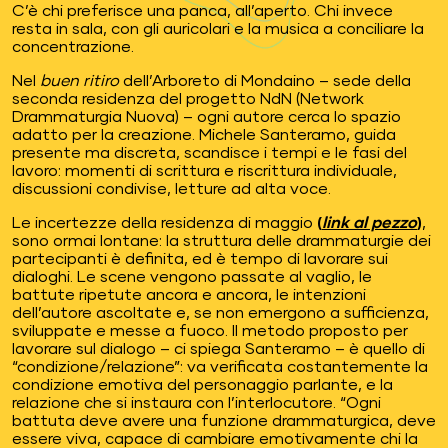
C’è chi preferisce una panca, all’aperto. Chi invece
resta in sala, con gli auricolari e la musica a conciliare la
concentrazione.
Nel
buen ritiro
dell’Arboreto di Mondaino – sede della
seconda residenza del progetto NdN (Network
Drammaturgia Nuova) – ogni autore cerca lo spazio
adatto per la creazione. Michele Santeramo, guida
presente ma discreta, scandisce i tempi e le fasi del
lavoro: momenti di scrittura e riscrittura individuale,
discussioni condivise, letture ad alta voce.
Le incertezze della residenza di maggio
(
link al pezzo
)
,
sono ormai lontane: la struttura delle drammaturgie dei
partecipanti è definita, ed è tempo di lavorare sui
dialoghi. Le scene vengono passate al vaglio, le
battute ripetute ancora e ancora, le intenzioni
dell’autore ascoltate e, se non emergono a sufficienza,
sviluppate e messe a fuoco. Il metodo proposto per
lavorare sul dialogo – ci spiega Santeramo – è quello di
“condizione/relazione”: va verificata costantemente la
condizione emotiva del personaggio parlante, e la
relazione che si instaura con l’interlocutore. “Ogni
battuta deve avere una funzione drammaturgica, deve
essere viva, capace di cambiare emotivamente chi la